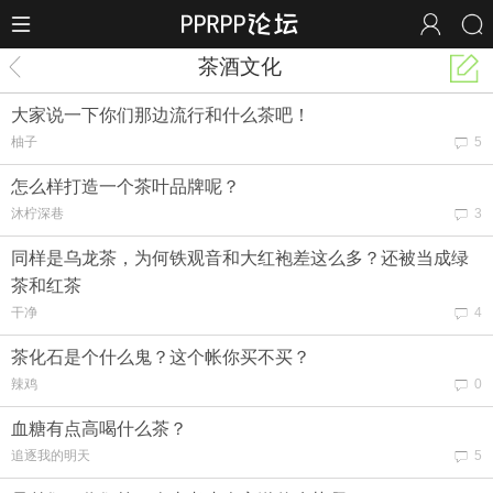
茶酒文化
大家说一下你们那边流行和什么茶吧！
柚子
5
怎么样打造一个茶叶品牌呢？
沐柠深巷
3
同样是乌龙茶，为何铁观音和大红袍差这么多？还被当成绿
茶和红茶
干净
4
茶化石是个什么鬼？这个帐你买不买？
辣鸡
0
血糖有点高喝什么茶？
追逐我的明天
5