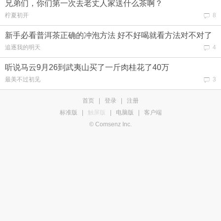
兄弟们，你们第一次去老丈人家送什么茶啊？
柠夏初开
8
新手必看普洱茶正确的冲泡方法 好不好喝就看方法对不对了
追逐我的明天
4
听说马云9月26到武夷山买了一斤肉桂花了40万
最美不过初见
3
首页
|
登录
|
注册
标准版
|
触屏版
|
电脑版
|
客户端
© Comsenz Inc.